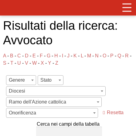
Risultati della ricerca:
Avvocato
A
-
B
-
C
-
D
-
E
-
F
-
G
-
H
-
I
-
J
-
K
-
L
-
M
-
N
-
O
-
P
-
Q
-
R
-
S
-
T
-
U
-
V
-
W
-
X
-
Y
-
Z
Genere
Stato
Diocesi
Ramo dell'Azione cattolica
Resetta
Onorificenza
Cerca nei campi della tabella