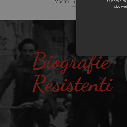
Questo sito 
Mostra
per pagina
10
sito web
Biografie
Resistenti