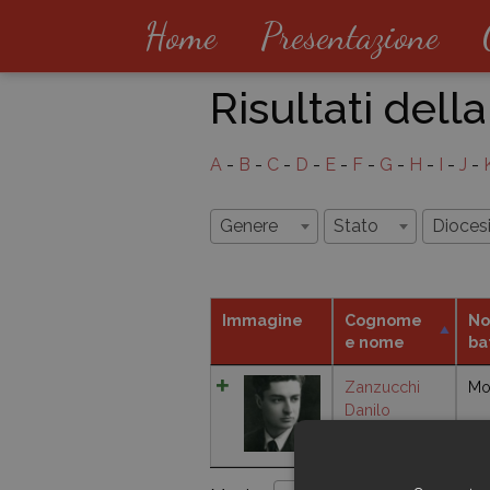
Home
Presentazione
Risultati della
A
-
B
-
C
-
D
-
E
-
F
-
G
-
H
-
I
-
J
-
Genere
Stato
Dioces
Immagine
Cognome
No
e nome
ba
Zanzucchi
Mo
Danilo