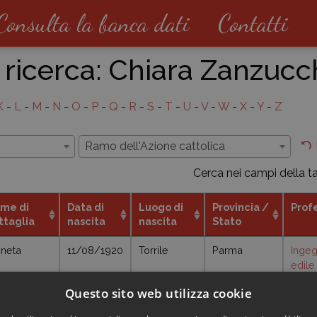
Consulta la banca dati
Contatti
 ricerca:
Chiara Zanzucc
K
-
L
-
M
-
N
-
O
-
P
-
Q
-
R
-
S
-
T
-
U
-
V
-
W
-
X
-
Y
-
Z
i
Ramo dell'Azione cattolica
Cerca nei campi della t
me di
Data di
Luogo di
Provincia /
Prof
ttaglia
nascita
nascita
Stato
neta
11/08/1920
Torrile
Parma
Inge
edile
Questo sito web utilizza cookie