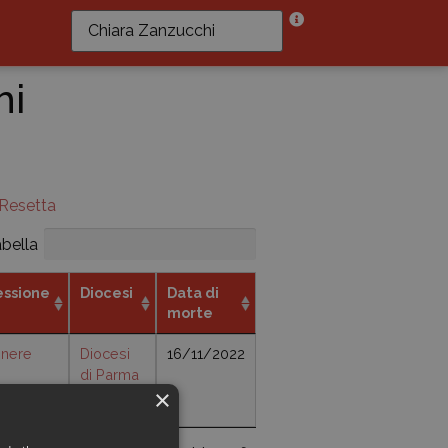
hi
Resetta
abella
essione
Diocesi
Data di
morte
gnere
Diocesi
16/11/2022
di Parma
×