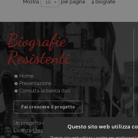
4 biografie
Mostra
per pagina
10
Biografie
Resistenti
Home
Presentazione
Consulta la banca dati
Fai crescere il progetto
Un progetto dell’ISACEM, distribuito con
Questo sito web utilizza c
Licenza
Creative Commons CC BY NC SA
Questo sito web utilizza i cookie per migliorare 