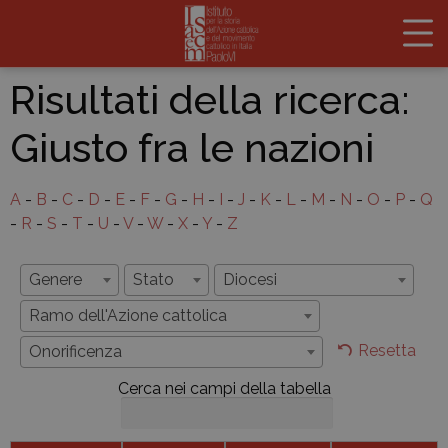
Risultati della ricerca:
Giusto fra le nazioni
A
-
B
-
C
-
D
-
E
-
F
-
G
-
H
-
I
-
J
-
K
-
L
-
M
-
N
-
O
-
P
-
Q
-
R
-
S
-
T
-
U
-
V
-
W
-
X
-
Y
-
Z
Genere
Stato
Diocesi
Ramo dell'Azione cattolica
Resetta
Onorificenza
Cerca nei campi della tabella