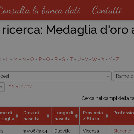
Consulta la banca dati
Contatti
 ricerca:
Medaglia d'oro 
K
-
L
-
M
-
N
-
O
-
P
-
Q
-
R
-
S
-
T
-
U
-
V
-
W
-
X
-
Y
-
Z
cesi
Ramo del
Resetta
Cerca nei campi della t
me di
Data di
Luogo di
Provincia
Professi
ttaglia
nascita
nascita
/ Stato
is
19/06/1914
Dueville
Vicenza
Studente