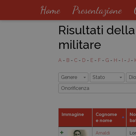
Home
Presentazione
Risultati della
militare
A
-
B
-
C
-
D
-
E
-
F
-
G
-
H
-
I
-
J
-
Genere
Stato
Dio
Onorificenza
Immagine
Cognome
No
e nome
ba
Arnaldi
Lor