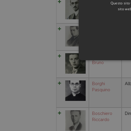
Bertett Luigi
Questo sito 
sito web
Besso
Francesco
Bocconi
Fu
Bruno
Borghi
Alb
Pasquino
Boschiero
Di
Riccardo