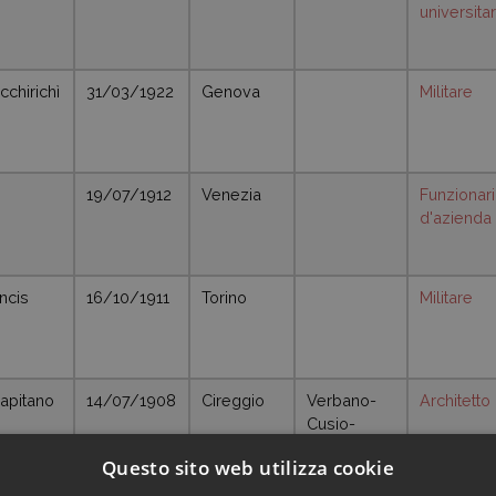
universitar
cchirichì
31/03/1922
Genova
Militare
19/07/1912
Venezia
Funzionar
d'azienda
ncis
16/10/1911
Torino
Militare
Capitano
14/07/1908
Cireggio
Verbano-
Architetto
Cusio-
Ossola
Questo sito web utilizza cookie