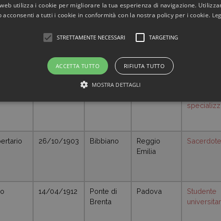
04/12/1915
Ranica
Bergamo
Assicurat
web utilizza i cookie per migliorare la tua esperienza di navigazione. Utilizza
 acconsenti a tutti i cookie in conformità con la nostra policy per i cookie.
Leg
STRETTAMENTE NECESSARI
TARGETING
1921
Vignale
Alessandria
Disegnato
Monferrato
ACCETTA TUTTO
RIFIUTA TUTTO
MOSTRA DETTAGLI
lmine
14/07/1921
Vaestano
Parma
Operaio
specializz
ertario
26/10/1903
Bibbiano
Reggio
Sacerdot
Emilia
no
14/04/1912
Ponte di
Padova
Studente
Brenta
universitar