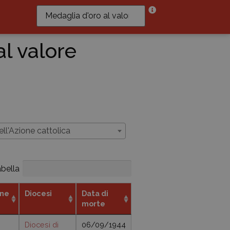
al valore
l'Azione cattolica
abella
one
Diocesi
Data di
morte
Diocesi di
06/09/1944