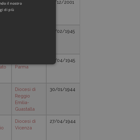
ore
Diocesi di
12/12/2001
ndo il nostro
Bergamo
gi di più
re
Diocesi di
27/02/1945
Casale
Monferrato
Diocesi di
10/04/1945
ato
Parma
e
Diocesi di
30/01/1944
Reggio
Emilia-
Guastalla
Diocesi di
27/04/1944
io
Vicenza